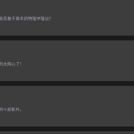
是否基于真实的物理学理论？
的太用心了！
的十部影片。