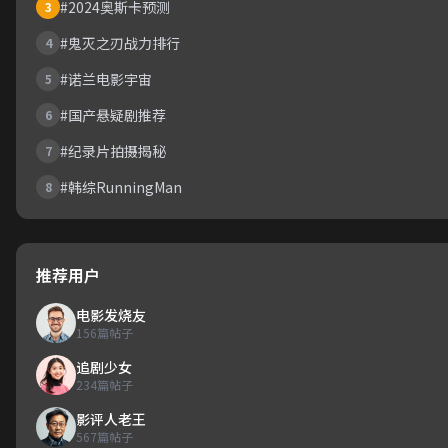
#2024奥斯卡预测
3
#鬼灭之刃战力排行
4
#诺兰电影宇宙
5
#国产悬疑剧推荐
6
#纪录片拍摄揭秘
7
#韩综RunningMan
8
推荐用户
电影发烧友
156篇帖子
追剧少女
234篇帖子
影评人老王
567篇帖子