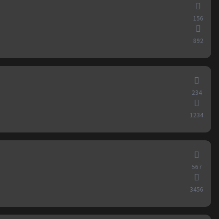
156
892
234
1234
567
3456