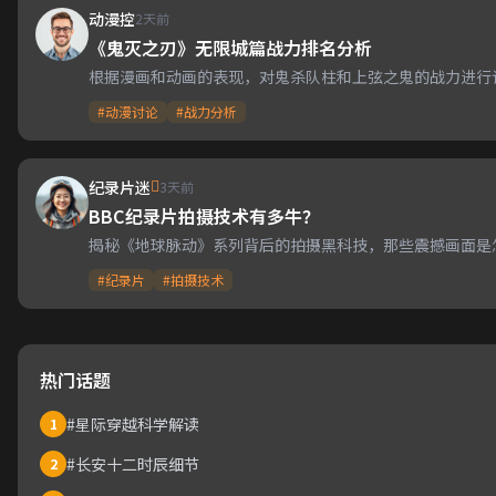
动漫控
2天前
《鬼灭之刃》无限城篇战力排名分析
根据漫画和动画的表现，对鬼杀队柱和上弦之鬼的战力进行
#动漫讨论
#战力分析
纪录片迷
3天前
BBC纪录片拍摄技术有多牛？
揭秘《地球脉动》系列背后的拍摄黑科技，那些震撼画面是
#纪录片
#拍摄技术
热门话题
#星际穿越科学解读
1
#长安十二时辰细节
2